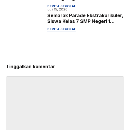
Sekolah Ramah Anak dan Kreasi
BERITA SEKOLAH
Poster Digital
Juli 15, 2026
Semarak Parade Ekstrakurikuler,
Siswa Kelas 7 SMP Negeri 1
Karangtengah Kenali dan
BERITA SEKOLAH
Eksplorasi Potensi Diri
Tinggalkan komentar
Komentar