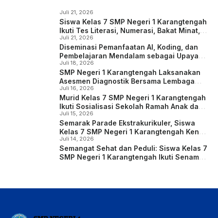
Juli 21, 2026
Siswa Kelas 7 SMP Negeri 1 Karangtengah
Ikuti Tes Literasi, Numerasi, Bakat Minat,
Juli 21, 2026
serta Identifikasi Kondisi Sosial Emosional
Diseminasi Pemanfaatan AI, Koding, dan
dan Konsentrasi Belajar
Pembelajaran Mendalam sebagai Upaya
Juli 18, 2026
Meningkatkan Kompetensi Guru
SMP Negeri 1 Karangtengah Laksanakan
Asesmen Diagnostik Bersama Lembaga
Juli 16, 2026
Psikologi Kartika bagi Siswa Kelas 7
Murid Kelas 7 SMP Negeri 1 Karangtengah
Ikuti Sosialisasi Sekolah Ramah Anak dan
Juli 15, 2026
Kreasi Poster Digital
Semarak Parade Ekstrakurikuler, Siswa
Kelas 7 SMP Negeri 1 Karangtengah Kenali
Juli 14, 2026
dan Eksplorasi Potensi Diri
Semangat Sehat dan Peduli: Siswa Kelas 7
SMP Negeri 1 Karangtengah Ikuti Senam
Anak Indonesia Hebat dan Deklarasi Anti-
Bullying