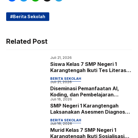
a
w
h
e
c
i
a
l
Berita Sekolah
e
t
t
e
b
t
s
g
Related Post
o
e
A
r
o
r
p
a
Juli 21, 2026
k
p
m
Siswa Kelas 7 SMP Negeri 1
Karangtengah Ikuti Tes Literasi,
Numerasi, Bakat Minat, serta
BERITA SEKOLAH
Identifikasi Kondisi Sosial
Juli 21, 2026
Diseminasi Pemanfaatan AI,
Emosional dan Konsentrasi
Koding, dan Pembelajaran
Belajar
Juli 18, 2026
Mendalam sebagai Upaya
SMP Negeri 1 Karangtengah
Meningkatkan Kompetensi Guru
Laksanakan Asesmen Diagnostik
Bersama Lembaga Psikologi
BERITA SEKOLAH
Kartika bagi Siswa Kelas 7
Juli 16, 2026
Murid Kelas 7 SMP Negeri 1
Karangtengah Ikuti Sosialisasi