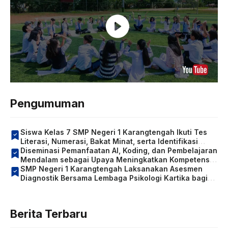
Pengumuman
Siswa Kelas 7 SMP Negeri 1 Karangtengah Ikuti Tes
Literasi, Numerasi, Bakat Minat, serta Identifikasi
Kondisi Sosial Emosional dan Konsentrasi Belajar
Diseminasi Pemanfaatan AI, Koding, dan Pembelajaran
Mendalam sebagai Upaya Meningkatkan Kompetensi
Guru
SMP Negeri 1 Karangtengah Laksanakan Asesmen
Diagnostik Bersama Lembaga Psikologi Kartika bagi
Siswa Kelas 7
Berita Terbaru