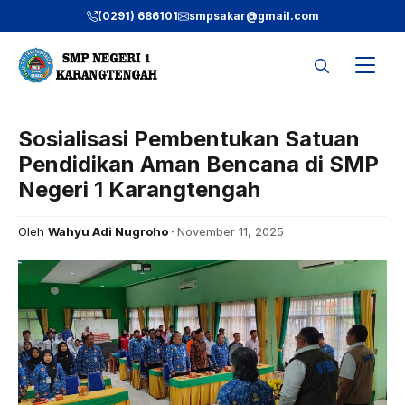
Langsung
(0291) 686101
smpsakar@gmail.com
ke
isi
Sosialisasi Pembentukan Satuan
Pendidikan Aman Bencana di SMP
Negeri 1 Karangtengah
Oleh
Wahyu Adi Nugroho
November 11, 2025