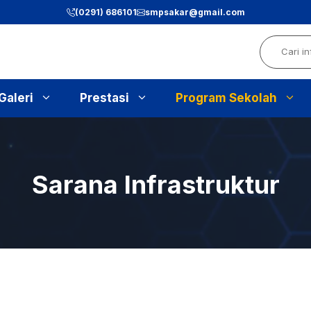
(0291) 686101
smpsakar@gmail.com
Search
Galeri
Prestasi
Program Sekolah
Sarana Infrastruktur