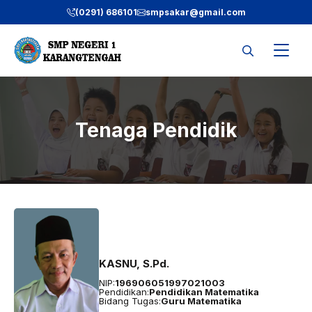
Langsung
(0291) 686101
smpsakar@gmail.com
ke
isi
Tenaga Pendidik
KASNU, S.Pd.
NIP:
196906051997021003
Pendidikan:
Pendidikan Matematika
Bidang Tugas:
Guru Matematika