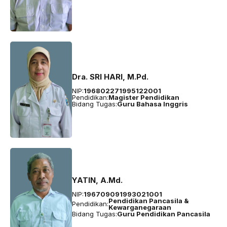
Dra. SRI HARI, M.Pd.
NIP:
196802271995122001
Pendidikan:
Magister Pendidikan
Bidang Tugas:
Guru Bahasa Inggris
YATIN, A.Md.
NIP:
196709091993021001
Pendidikan Pancasila &
Pendidikan:
Kewarganegaraan
Bidang Tugas:
Guru Pendidikan Pancasila