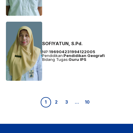
SOFIYATUN, S.Pd.
NIP:
196904231994122005
Pendidikan:
Pendidikan Geografi
Bidang Tugas:
Guru IPS
1
2
3
…
10