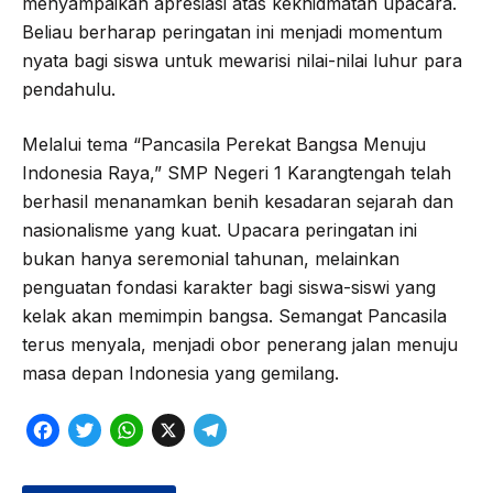
menyampaikan apresiasi atas kekhidmatan upacara.
Beliau berharap peringatan ini menjadi momentum
nyata bagi siswa untuk mewarisi nilai-nilai luhur para
pendahulu.
Melalui tema “Pancasila Perekat Bangsa Menuju
Indonesia Raya,” SMP Negeri 1 Karangtengah telah
berhasil menanamkan benih kesadaran sejarah dan
nasionalisme yang kuat. Upacara peringatan ini
bukan hanya seremonial tahunan, melainkan
penguatan fondasi karakter bagi siswa-siswi yang
kelak akan memimpin bangsa. Semangat Pancasila
terus menyala, menjadi obor penerang jalan menuju
masa depan Indonesia yang gemilang.
F
T
W
X
T
a
w
h
e