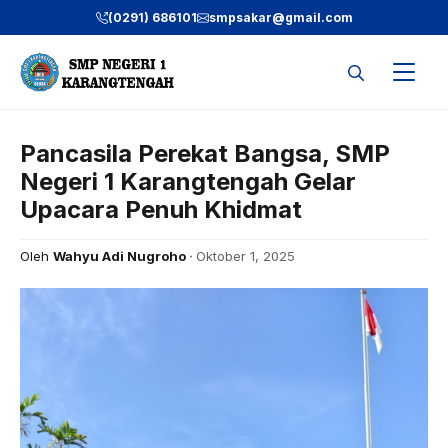
Langsung
(0291) 686101
smpsakar@gmail.com
ke
isi
Pancasila Perekat Bangsa, SMP
Negeri 1 Karangtengah Gelar
Upacara Penuh Khidmat
Oleh
Wahyu Adi Nugroho
Oktober 1, 2025