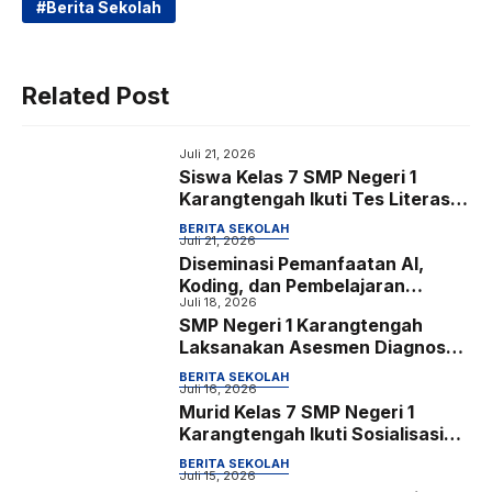
c
i
a
l
Berita Sekolah
e
t
t
e
b
t
s
g
Related Post
o
e
A
r
o
r
p
a
Juli 21, 2026
k
p
m
Siswa Kelas 7 SMP Negeri 1
Karangtengah Ikuti Tes Literasi,
Numerasi, Bakat Minat, serta
BERITA SEKOLAH
Identifikasi Kondisi Sosial
Juli 21, 2026
Diseminasi Pemanfaatan AI,
Emosional dan Konsentrasi
Koding, dan Pembelajaran
Belajar
Juli 18, 2026
Mendalam sebagai Upaya
SMP Negeri 1 Karangtengah
Meningkatkan Kompetensi Guru
Laksanakan Asesmen Diagnostik
Bersama Lembaga Psikologi
BERITA SEKOLAH
Kartika bagi Siswa Kelas 7
Juli 16, 2026
Murid Kelas 7 SMP Negeri 1
Karangtengah Ikuti Sosialisasi
Sekolah Ramah Anak dan Kreasi
BERITA SEKOLAH
Poster Digital
Juli 15, 2026