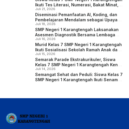
Ikuti Tes Literasi, Numerasi, Bakat Minat,
Juli 21, 2026
serta Identifikasi Kondisi Sosial Emosional
Diseminasi Pemanfaatan AI, Koding, dan
dan Konsentrasi Belajar
Pembelajaran Mendalam sebagai Upaya
Juli 18, 2026
Meningkatkan Kompetensi Guru
SMP Negeri 1 Karangtengah Laksanakan
Asesmen Diagnostik Bersama Lembaga
Juli 16, 2026
Psikologi Kartika bagi Siswa Kelas 7
Murid Kelas 7 SMP Negeri 1 Karangtengah
Ikuti Sosialisasi Sekolah Ramah Anak dan
Juli 15, 2026
Kreasi Poster Digital
Semarak Parade Ekstrakurikuler, Siswa
Kelas 7 SMP Negeri 1 Karangtengah Kenali
Juli 14, 2026
dan Eksplorasi Potensi Diri
Semangat Sehat dan Peduli: Siswa Kelas 7
SMP Negeri 1 Karangtengah Ikuti Senam
Anak Indonesia Hebat dan Deklarasi Anti-
Bullying