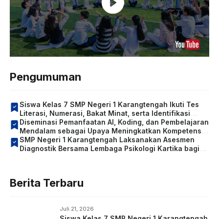
Pengumuman
Siswa Kelas 7 SMP Negeri 1 Karangtengah Ikuti Tes
Literasi, Numerasi, Bakat Minat, serta Identifikasi
Kondisi Sosial Emosional dan Konsentrasi Belajar
Diseminasi Pemanfaatan AI, Koding, dan Pembelajaran
Mendalam sebagai Upaya Meningkatkan Kompetensi
Guru
SMP Negeri 1 Karangtengah Laksanakan Asesmen
Diagnostik Bersama Lembaga Psikologi Kartika bagi
Siswa Kelas 7
Berita Terbaru
Juli 21, 2026
Siswa Kelas 7 SMP Negeri 1 Karangtengah