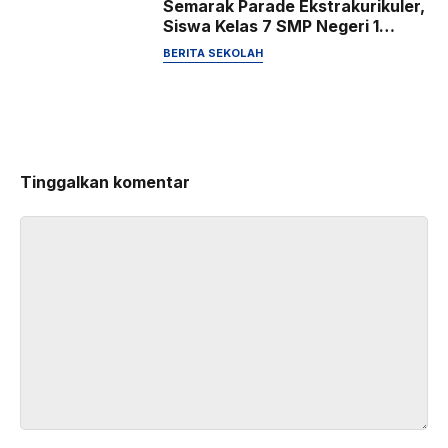
Semarak Parade Ekstrakurikuler,
Siswa Kelas 7 SMP Negeri 1
Karangtengah Kenali dan
BERITA SEKOLAH
Eksplorasi Potensi Diri
Tinggalkan komentar
Komentar