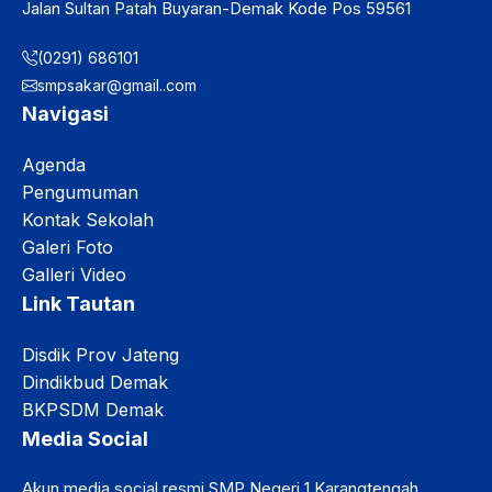
Jalan Sultan Patah Buyaran-Demak Kode Pos 59561
(0291) 686101
smpsakar@gmail..com
Navigasi
Agenda
Pengumuman
Kontak Sekolah
Galeri Foto
Galleri Video
Link Tautan
Disdik Prov Jateng
Dindikbud Demak
BKPSDM Demak
Media Social
Akun media social resmi SMP Negeri 1 Karangtengah