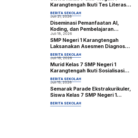
Karangtengah Ikuti Tes Literasi,
Numerasi, Bakat Minat, serta
BERITA SEKOLAH
Identifikasi Kondisi Sosial
Juli 21, 2026
Diseminasi Pemanfaatan AI,
Emosional dan Konsentrasi
Koding, dan Pembelajaran
Belajar
Juli 18, 2026
Mendalam sebagai Upaya
SMP Negeri 1 Karangtengah
Meningkatkan Kompetensi Guru
Laksanakan Asesmen Diagnostik
Bersama Lembaga Psikologi
BERITA SEKOLAH
Kartika bagi Siswa Kelas 7
Juli 16, 2026
Murid Kelas 7 SMP Negeri 1
Karangtengah Ikuti Sosialisasi
Sekolah Ramah Anak dan Kreasi
BERITA SEKOLAH
Poster Digital
Juli 15, 2026
Semarak Parade Ekstrakurikuler,
Siswa Kelas 7 SMP Negeri 1
Karangtengah Kenali dan
BERITA SEKOLAH
Eksplorasi Potensi Diri