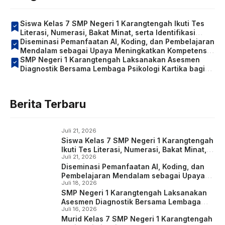
Siswa Kelas 7 SMP Negeri 1 Karangtengah Ikuti Tes
Literasi, Numerasi, Bakat Minat, serta Identifikasi
Kondisi Sosial Emosional dan Konsentrasi Belajar
Diseminasi Pemanfaatan AI, Koding, dan Pembelajaran
Mendalam sebagai Upaya Meningkatkan Kompetensi
Guru
SMP Negeri 1 Karangtengah Laksanakan Asesmen
Diagnostik Bersama Lembaga Psikologi Kartika bagi
Siswa Kelas 7
Berita Terbaru
Juli 21, 2026
Siswa Kelas 7 SMP Negeri 1 Karangtengah
Ikuti Tes Literasi, Numerasi, Bakat Minat,
Juli 21, 2026
serta Identifikasi Kondisi Sosial Emosional
Diseminasi Pemanfaatan AI, Koding, dan
dan Konsentrasi Belajar
Pembelajaran Mendalam sebagai Upaya
Juli 18, 2026
Meningkatkan Kompetensi Guru
SMP Negeri 1 Karangtengah Laksanakan
Asesmen Diagnostik Bersama Lembaga
Juli 16, 2026
Psikologi Kartika bagi Siswa Kelas 7
Murid Kelas 7 SMP Negeri 1 Karangtengah