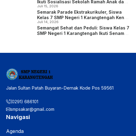
Ikuti Sosialisasi Sekolah Ramah Anak dan
Juli 15, 2026
Kreasi Poster Digital
Semarak Parade Ekstrakurikuler, Siswa
Kelas 7 SMP Negeri 1 Karangtengah Kenali
Juli 14, 2026
dan Eksplorasi Potensi Diri
Semangat Sehat dan Peduli: Siswa Kelas 7
SMP Negeri 1 Karangtengah Ikuti Senam
Anak Indonesia Hebat dan Deklarasi Anti-
Bullying
Jalan Sultan Patah Buyaran-Demak Kode Pos 59561
(0291) 686101
smpsakar@gmail..com
Navigasi
Agenda