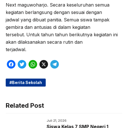
Next maguwoharjo. Secara keseluruhan semua
kegiatan berlangsung dengan sesuai dengan
jadwal yang dibuat panitia. Semua siswa tampak
gembira dan antusias di dalam kegiatan
tersebut. Untuk tahun tahun berikutnya kegiatan ini
akan dilaksanakan secara rutin dan
terjadwal.
F
T
W
X
T
a
w
h
e
c
i
a
l
Berita Sekolah
e
t
t
e
b
t
s
g
Related Post
o
e
A
r
o
r
p
a
Juli 21, 2026
k
p
m
Siswa Kelas 7 SMP Negeri 1