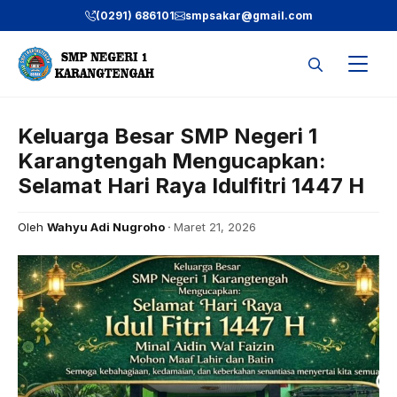
Langsung
(0291) 686101
smpsakar@gmail.com
ke
isi
Keluarga Besar SMP Negeri 1
Karangtengah Mengucapkan:
Selamat Hari Raya Idulfitri 1447 H
Oleh
Wahyu Adi Nugroho
Maret 21, 2026