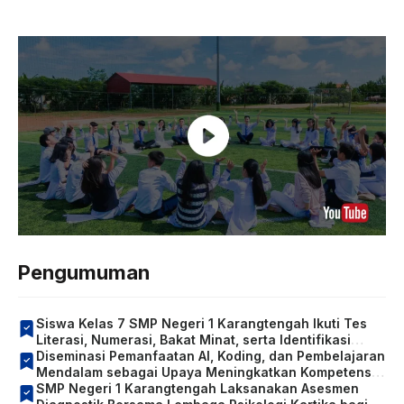
Pengumuman
Siswa Kelas 7 SMP Negeri 1 Karangtengah Ikuti Tes
Literasi, Numerasi, Bakat Minat, serta Identifikasi
Kondisi Sosial Emosional dan Konsentrasi Belajar
Diseminasi Pemanfaatan AI, Koding, dan Pembelajaran
Mendalam sebagai Upaya Meningkatkan Kompetensi
Guru
SMP Negeri 1 Karangtengah Laksanakan Asesmen