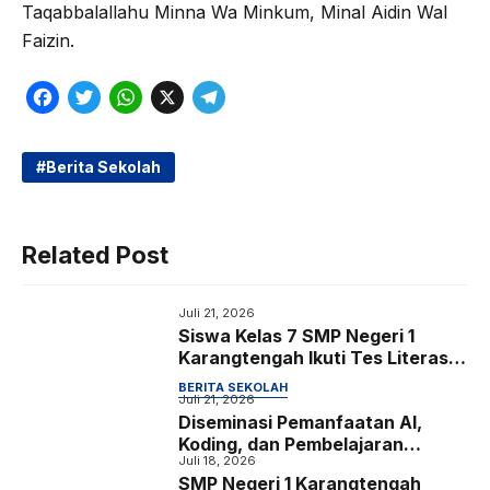
Taqabbalallahu Minna Wa Minkum, Minal Aidin Wal
Faizin.
F
T
W
X
T
a
w
h
e
c
i
a
l
Berita Sekolah
e
t
t
e
b
t
s
g
Related Post
o
e
A
r
o
r
p
a
Juli 21, 2026
k
p
m
Siswa Kelas 7 SMP Negeri 1
Karangtengah Ikuti Tes Literasi,
Numerasi, Bakat Minat, serta
BERITA SEKOLAH
Identifikasi Kondisi Sosial
Juli 21, 2026
Diseminasi Pemanfaatan AI,
Emosional dan Konsentrasi
Koding, dan Pembelajaran
Belajar
Juli 18, 2026
Mendalam sebagai Upaya
SMP Negeri 1 Karangtengah
Meningkatkan Kompetensi Guru