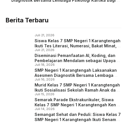
Diagnostik Bersama Lembaga Psikologi Kartika bagi
Siswa Kelas 7
Berita Terbaru
Juli 21, 2026
Siswa Kelas 7 SMP Negeri 1 Karangtengah
Ikuti Tes Literasi, Numerasi, Bakat Minat,
Juli 21, 2026
serta Identifikasi Kondisi Sosial Emosional
Diseminasi Pemanfaatan AI, Koding, dan
dan Konsentrasi Belajar
Pembelajaran Mendalam sebagai Upaya
Juli 18, 2026
Meningkatkan Kompetensi Guru
SMP Negeri 1 Karangtengah Laksanakan
Asesmen Diagnostik Bersama Lembaga
Juli 16, 2026
Psikologi Kartika bagi Siswa Kelas 7
Murid Kelas 7 SMP Negeri 1 Karangtengah
Ikuti Sosialisasi Sekolah Ramah Anak dan
Juli 15, 2026
Kreasi Poster Digital
Semarak Parade Ekstrakurikuler, Siswa
Kelas 7 SMP Negeri 1 Karangtengah Kenali
Juli 14, 2026
dan Eksplorasi Potensi Diri
Semangat Sehat dan Peduli: Siswa Kelas 7
SMP Negeri 1 Karangtengah Ikuti Senam
Anak Indonesia Hebat dan Deklarasi Anti-