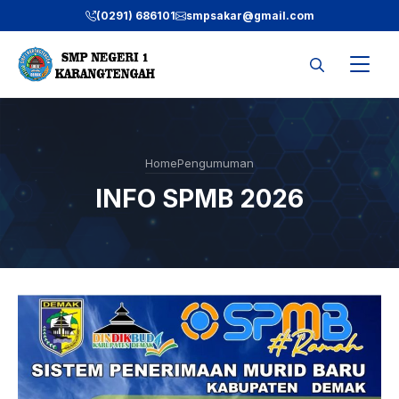
Langsung
(0291) 686101
smpsakar@gmail.com
ke
isi
Home
Pengumuman
INFO SPMB 2026