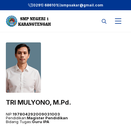
Langsung
(0291) 686101
smpsakar@gmail.com
ke
isi
TRI MULYONO, M.Pd.
NIP:
197804292009031003
Pendidikan:
Magister Pendidikan
Bidang Tugas:
Guru IPA