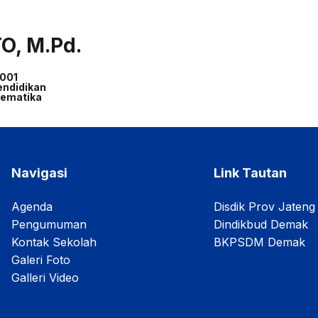
O, M.Pd.
001
endidikan
tematika
Navigasi
Link Tautan
Agenda
Disdik Prov Jateng
Pengumuman
Dindikbud Demak
Kontak Sekolah
BKPSDM Demak
Galeri Foto
Galleri Video