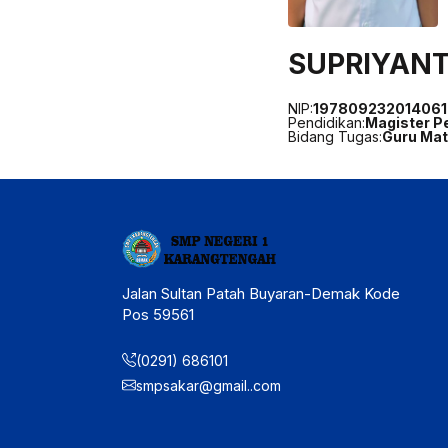
SUPRIYANT
NIP:
197809232014061
Pendidikan:
Magister P
Bidang Tugas:
Guru Ma
Jalan Sultan Patah Buyaran-Demak Kode
Pos 59561
(0291) 686101
smpsakar@gmail..com