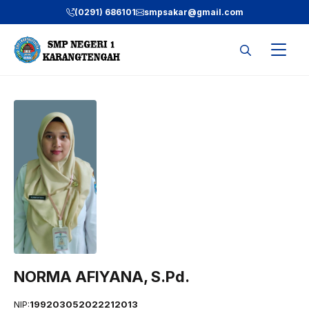
Langsung
(0291) 686101
smpsakar@gmail.com
ke
isi
NORMA AFIYANA, S.Pd.
NIP:
199203052022212013