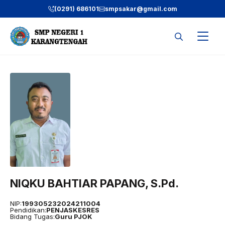
Langsung
(0291) 686101
smpsakar@gmail.com
ke
isi
NIQKU BAHTIAR PAPANG, S.Pd.
NIP:
199305232024211004
Pendidikan:
PENJASKESRES
Bidang Tugas:
Guru PJOK