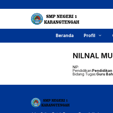
Langsung
ke
isi
Beranda
Profil
NILNAL MUN
NIP:
Pendidikan:
Pendidikan
Bidang Tugas:
Guru Bah