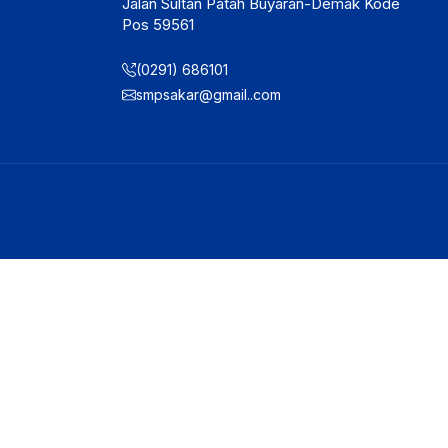
Jalan Sultan Patah Buyaran-Demak Kode
Pos 59561
(0291) 686101
smpsakar@gmail..com