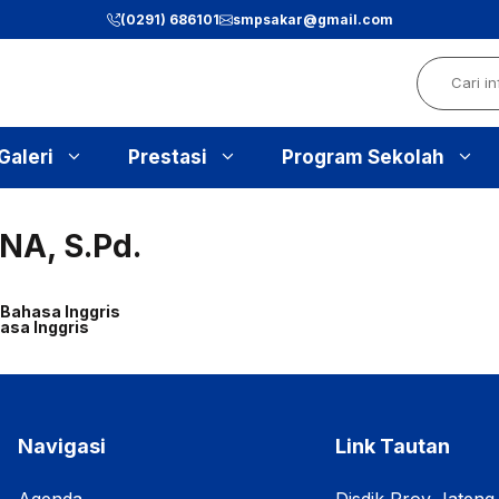
(0291) 686101
smpsakar@gmail.com
Search
Galeri
Prestasi
Program Sekolah
A, S.Pd.
 Bahasa Inggris
asa Inggris
Navigasi
Link Tautan