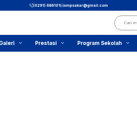
(0291) 686101
smpsakar@gmail.com
Search
Galeri
Prestasi
Program Sekolah