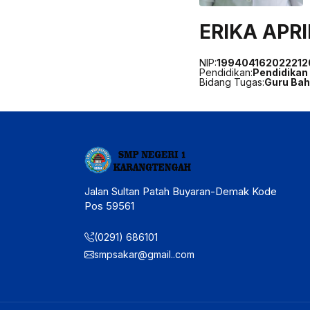
ERIKA APRIL
NIP:
199404162022212
Pendidikan:
Pendidikan
Bidang Tugas:
Guru Bah
Jalan Sultan Patah Buyaran-Demak Kode
Pos 59561
(0291) 686101
smpsakar@gmail..com