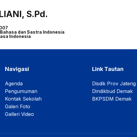
IANI, S.Pd.
007
 Bahasa dan Sastra Indonesia
asa Indonesia
Navigasi
Link Tautan
Agenda
Disdik Prov Jateng
Pengumuman
Dindikbud Demak
Kontak Sekolah
BKPSDM Demak
Galeri Foto
Galleri Video