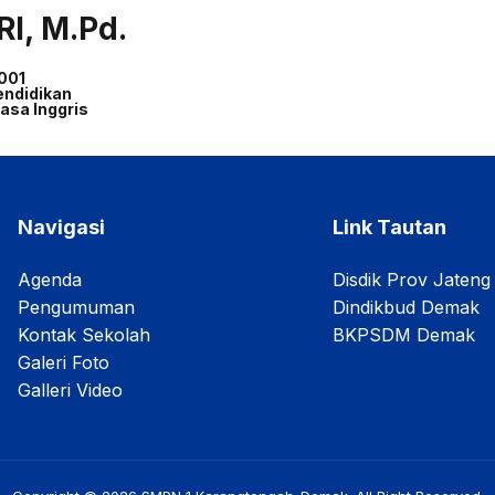
RI, M.Pd.
001
endidikan
asa Inggris
Navigasi
Link Tautan
Agenda
Disdik Prov Jateng
Pengumuman
Dindikbud Demak
Kontak Sekolah
BKPSDM Demak
Galeri Foto
Galleri Video