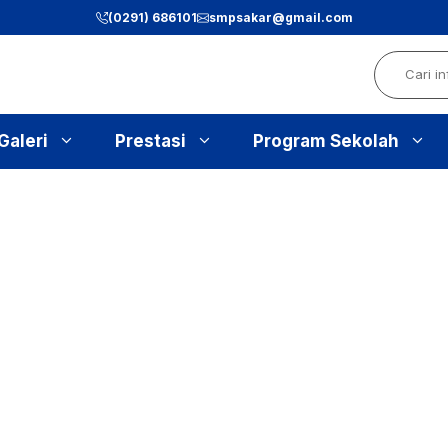
(0291) 686101
smpsakar@gmail.com
Search
Galeri
Prestasi
Program Sekolah