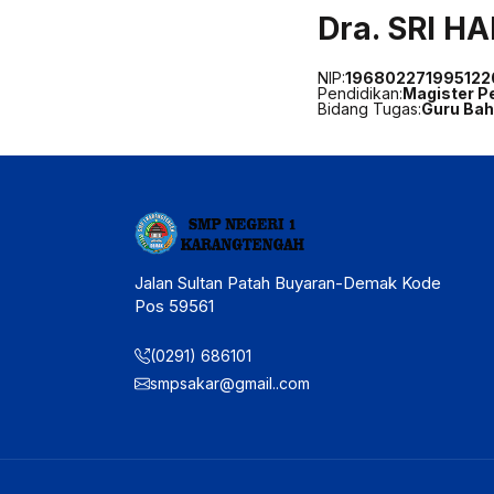
Dra. SRI HA
NIP:
196802271995122
Pendidikan:
Magister P
Bidang Tugas:
Guru Bah
Jalan Sultan Patah Buyaran-Demak Kode
Pos 59561
(0291) 686101
smpsakar@gmail..com