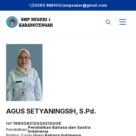
Langsung
(0291) 686101
smpsakar@gmail.com
ke
isi
AGUS SETYANINGSIH, S.Pd.
NIP:
199008312024212008
Pendidikan Bahasa dan Sastra
Pendidikan:
Indonesia
Bidang Tugas:
Guru Bahasa Indonesia