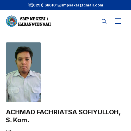
Langsung
(0291) 686101
smpsakar@gmail.com
ke
isi
ACHMAD FACHRIATSA SOFIYULLOH,
S. Kom.