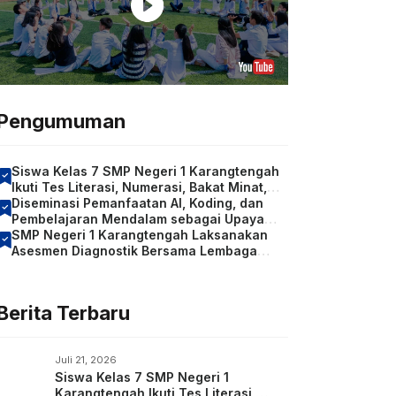
Pengumuman
Siswa Kelas 7 SMP Negeri 1 Karangtengah
Ikuti Tes Literasi, Numerasi, Bakat Minat,
serta Identifikasi Kondisi Sosial Emosional
Diseminasi Pemanfaatan AI, Koding, dan
dan Konsentrasi Belajar
Pembelajaran Mendalam sebagai Upaya
Meningkatkan Kompetensi Guru
SMP Negeri 1 Karangtengah Laksanakan
Asesmen Diagnostik Bersama Lembaga
Psikologi Kartika bagi Siswa Kelas 7
Berita Terbaru
Juli 21, 2026
Siswa Kelas 7 SMP Negeri 1
Karangtengah Ikuti Tes Literasi,