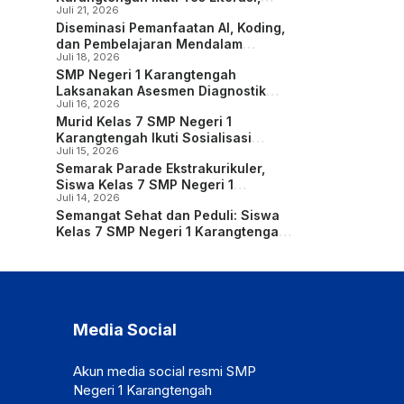
Juli 21, 2026
Numerasi, Bakat Minat, serta
Diseminasi Pemanfaatan AI, Koding,
Identifikasi Kondisi Sosial Emosional
dan Pembelajaran Mendalam
dan Konsentrasi Belajar
Juli 18, 2026
sebagai Upaya Meningkatkan
SMP Negeri 1 Karangtengah
Kompetensi Guru
Laksanakan Asesmen Diagnostik
Juli 16, 2026
Bersama Lembaga Psikologi Kartika
Murid Kelas 7 SMP Negeri 1
bagi Siswa Kelas 7
Karangtengah Ikuti Sosialisasi
Juli 15, 2026
Sekolah Ramah Anak dan Kreasi
Semarak Parade Ekstrakurikuler,
Poster Digital
Siswa Kelas 7 SMP Negeri 1
Juli 14, 2026
Karangtengah Kenali dan Eksplorasi
Semangat Sehat dan Peduli: Siswa
Potensi Diri
Kelas 7 SMP Negeri 1 Karangtengah
Ikuti Senam Anak Indonesia Hebat
dan Deklarasi Anti-Bullying
Media Social
Akun media social resmi SMP
Negeri 1 Karangtengah